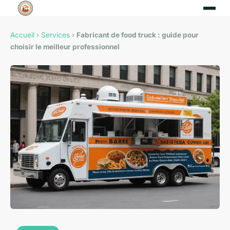
Accueil
›
Services
›
Fabricant de food truck : guide pour
choisir le meilleur professionnel